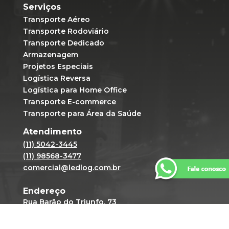
Serviços
Transporte Aéreo
Transporte Rodoviário
Transporte Dedicado
Armazenagem
Projetos Especiais
Logística Reversa
Logística para Home Office
Transporte E-commerce
Transporte para Área da Saúde
Atendimento
(11) 5042-3445
(11) 98568-3477
comercial@ledlog.com.br
Endereço
Rua Barão do Triunfo, 73
Conj. 101 | Brooklin Paulista CEP:
04602-000 | São Paulo - SP